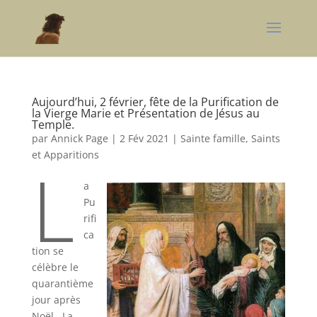
Aujourd’hui, 2 février, fête de la Purification de
la Vierge Marie et Présentation de Jésus au
Temple.
par
Annick Page
|
2 Fév 2021
|
Sainte famille, Saints
et Apparitions
L
a
Pu
rifi
ca
tion se
célèbre le
quarantième
jour après
Noël. La