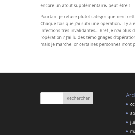
encore un atout supplémentaire, peut-être !
Pourtant je refuse plutôt catégoriquement cett
Chaque fois que j’ai subi une opération, il y a 
infections très invalidantes… Bref je n’ai plus 
l’opération ? J’ai lu des témoignages d’opérati
mais je marche, or certaines personnes n’ont p
Arc
oc
ao
ju
ma