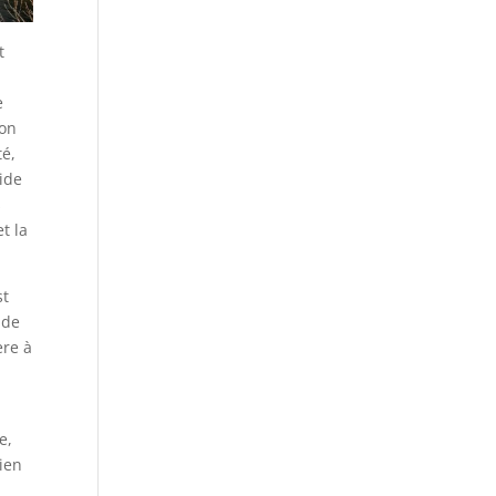
t
e
ion
té,
vide
s
t la
st
 de
ère à
e,
gien