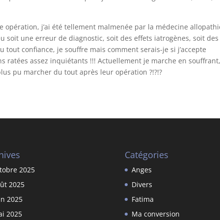
e opération, j’ai été tellement malmenée par la médecine allopath
eu soit une erreur de diagnostic, soit des effets iatrogènes, soit des
du tout confiance, je souffre mais comment serais-je si j’accepte
ons ratées assez inquiétants !!! Actuellement je marche en souffrant
lus pu marcher du tout après leur opération ?!?!?
hives
Catégories
tobre 2025
Anges
ût 2025
Divers
in 2025
Fatima
i 2025
Ma conversion