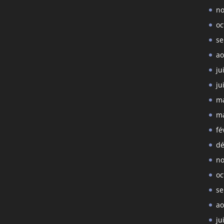
no
oc
se
ao
ju
ju
ma
ma
fé
dé
no
oc
se
ao
ju