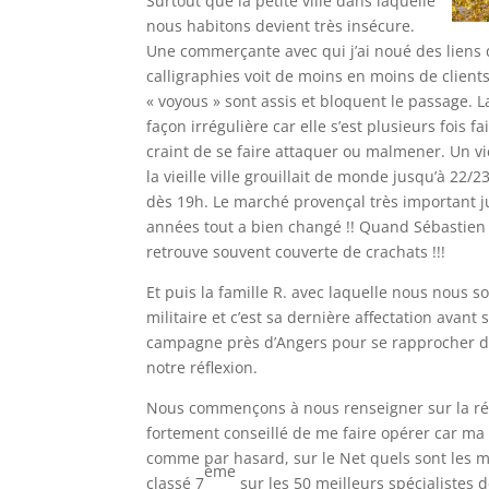
Surtout que la petite ville dans laquelle
nous habitons devient très insécure.
Une commerçante avec qui j’ai noué des liens d’
calligraphies voit de moins en moins de client
« voyous » sont assis et bloquent le passage.
façon irrégulière car elle s’est plusieurs fois fa
craint de se faire attaquer ou malmener. Un vi
la vieille ville grouillait de monde jusqu’à 22/
dès 19h. Le marché provençal très important j
années tout a bien changé !! Quand Sébastien v
retrouve souvent couverte de crachats !!!
Et puis la famille R. avec laquelle nous nous so
militaire et c’est sa dernière affectation avan
campagne près d’Angers pour se rapprocher de
notre réflexion.
Nous commençons à nous renseigner sur la régio
fortement conseillé de me faire opérer car ma c
comme par hasard, sur le Net quels sont les mei
ème
classé 7
sur les 50 meilleurs spécialistes