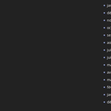
ja
dé
no
oc
se
ao
ju
ju
ma
av
ma
fé
ja
dé