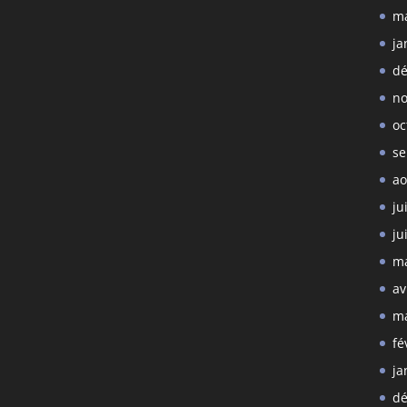
ma
ja
dé
no
oc
se
ao
ju
ju
ma
av
ma
fé
ja
dé