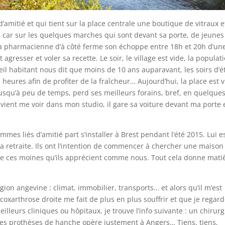
amitié et qui tient sur la place centrale une boutique de vitraux e
s car sur les quelques marches qui sont devant sa porte, de jeunes
 La pharmacienne d’à côté ferme son échoppe entre 18h et 20h d’un
it agresser et voler sa recette. Le soir, le village est vide, la populat
eil habitant nous dit que moins de 10 ans auparavant, les soirs d’é
23 heures afin de profiter de la fraîcheur… Aujourd’hui, la place est 
usqu’à peu de temps, perd ses meilleurs forains, bref, en quelque
ient me voir dans mon studio, il gare sa voiture devant ma porte e
mmes liés d’amitié part s’installer à Brest pendant l’été 2015. Lui e
t sa retraite. Ils ont l’intention de commencer à chercher une maison
 ces moines qu’ils apprécient comme nous. Tout cela donne mati
n angevine : climat, immobilier, transports… et alors qu’il m’est
oxarthrose droite me fait de plus en plus souffrir et que je regard
lleurs cliniques ou hôpitaux, je trouve l’info suivante : un chirur
 des prothèses de hanche opère justement à Angers… Tiens, tiens,