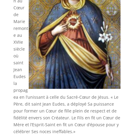
n au
Cœur
de
Marie
remont
e au
XVIIe
siècle
où
saint
Jean
Eudes
la
propag
ea en l’unissant à celle du Sacré-Cœur de Jésus. « Le
Père, dit saint Jean Eudes, a déployé Sa puissance
pour former un Cœur de fille plein de respect et de
fidélité envers son Créateur. Le Fils en fit un Cœur de
Mère et l’Esprit-Saint en fit un Cœur d’épouse pour y
célébrer Ses noces ineffables.»