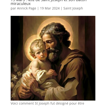
miraculeux
par
Annick Page
|
19 Mar 2024
|
Saint Joseph
Voici comment St Joseph fut désigné pour être