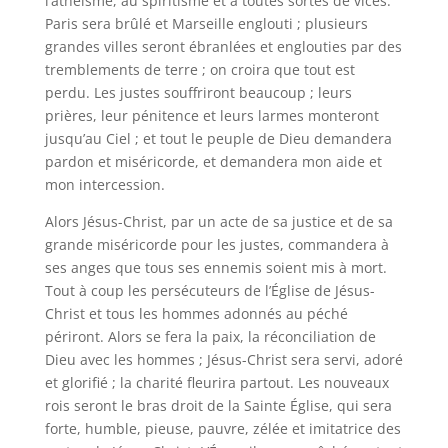
l’athéisme, au spiritisme et à toutes sortes de vices.
Paris sera brûlé et Marseille englouti ; plusieurs
grandes villes seront ébranlées et englouties par des
tremblements de terre ; on croira que tout est
perdu. Les justes souffriront beaucoup ; leurs
prières, leur pénitence et leurs larmes monteront
jusqu’au Ciel ; et tout le peuple de Dieu demandera
pardon et miséricorde, et demandera mon aide et
mon intercession.
Alors Jésus-Christ, par un acte de sa justice et de sa
grande miséricorde pour les justes, commandera à
ses anges que tous ses ennemis soient mis à mort.
Tout à coup les persécuteurs de l’Église de Jésus-
Christ et tous les hommes adonnés au péché
périront. Alors se fera la paix, la réconciliation de
Dieu avec les hommes ; Jésus-Christ sera servi, adoré
et glorifié ; la charité fleurira partout. Les nouveaux
rois seront le bras droit de la Sainte Église, qui sera
forte, humble, pieuse, pauvre, zélée et imitatrice des