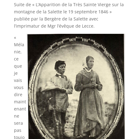
Suite de « L’Apparition de la Très Sainte Vierge sur la
montagne de la Salette le 19 septembre 1846 »
publiée par la Bergère de la Salette avec
l’imprimatur de Mgr l’évêque de Lecce.
«
Méla
nie,
ce
que
je
vais
vous
dire
maint
enant
ne
sera
pas
toujo