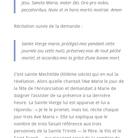
Jesu.
Sancta Maria, mater Dei,
Ora pro nobis,
peccatoribus,
Nunc et in hora mortis nostrae.
Amen
Récitation suivie de la demande :
Sainte Vierge marie, protégez-moi pendant cette
journée (ou cette nuit), préservez-moi de tout péché
mortel, et accordez-moi la grâce d’une bonne mort.
C’est sainte Mechtilde (XIIIème siècle) qui en eut la
révélation. Alors qu’elle chantait l’
Ave Maria
le jour de
la fête de l’Annonciation et demandait à Marie de
daigner l’assister de sa présence à sa dernière
heure. La Sainte Vierge lui est apparue et lui a
répondu : « Je te le promet, mais toi, récite chaque
jour trois Ave Maria ». Elle lui expliqua que le
nombre de trois faisait référence aux trois
personnes de la Sainte Trinité — le Père, le Fils et le
Saint-Esprit — qui n’avaient cessé de la combler de