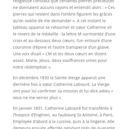
religieuse constata que certaines pierres précieuses
ne donnaient aucuns rayons et entendit alors : « Ces
pierres qui restent dans l’ombre figurent les grâces
qu’on oublie de me demander ». A cet instant le
tableau apparut se retourner et sœur Catherine vit
le revers de la médaille : la lettre M surmontée d’une
croix et au-dessous deux cœurs, l’un entouré d’une
couronne d’épine et l’autre transpercé d’un glaive.
Une voix disait « L’M et les deux cœurs en disent
assez, Marie, Jésus, deux souffrances unies pour
notre rédemption ».
En décembre 1830 la Sainte Vierge apparut une
dernière fois à sœur Catherine Labouré. La Vierge
vint pour lui confirmer sa mission et lui dire adieu
«
vous ne me verrez plus
»
.
En janvier 1831, Catherine Labouré fut transférée à
l’hospice d’Enghien, au faubourg St-Antoine, à Paris.
Employée d’abord à la cuisine, puis à la lingerie, elle
demeura ensuite affectée pendant près de quarante