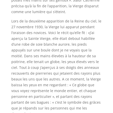
posais mes mains sur ses genoux ». Sœur Catherine
précisa qu’à la fin de l’apparition, la Vierge disparut
comme une lumière qui s’éteint.
Lors de la deuxième apparition de la Reine du ciel, le
27 novembre 1930, la Vierge lui apparut pendant
l’oraison des novices. Voici le récit qu’elle fit : «J’ai
aperçu la Sainte Vierge, elle était debout habillée
d’une robe de soie blanche aurore, les pieds
appuyés sur une boule dont je ne voyais que la
moitié. Dans ses mains élevées à la hauteur de sa
poitrine, elle tenait un globe, les yeux élevés vers le
ciel. Tout à coup j’aperçus à ses doigts des anneaux
recouverts de pierreries qui jetaient des rayons plus
beaux les uns que les autres. A ce moment, la Vierge
baissa les yeux en me regardant : « Ce globe que
vous voyez représente le monde entier, et chaque
personne en particulier »
,
et parlant des rayons
partant de ses bagues : « c’est le symbole des grâces
que je répands sur les personnes qui me les