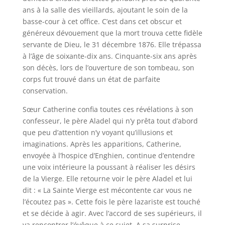
ans à la salle des vieillards, ajoutant le soin de la
basse-cour à cet office. C’est dans cet obscur et
généreux dévouement que la mort trouva cette fidèle
servante de Dieu, le 31 décembre 1876. Elle trépassa
à l’âge de soixante-dix ans. Cinquante-six ans après
son décès, lors de l’ouverture de son tombeau, son
corps fut trouvé dans un état de parfaite
conservation.
Sœur Catherine confia toutes ces révélations à son
confesseur, le père Aladel qui n’y prêta tout d’abord
que peu d’attention n’y voyant qu’illusions et
imaginations. Après les apparitions, Catherine,
envoyée à l’hospice d’Enghien, continue d’entendre
une voix intérieure la poussant à réaliser les désirs
de la Vierge. Elle retourne voir le père Aladel et lui
dit : « La Sainte Vierge est mécontente car vous ne
l’écoutez pas ». Cette fois le père lazariste est touché
et se décide à agir. Avec l’accord de ses supérieurs, il
va rencontrer l’évêque à ce sujet. A sa surprise