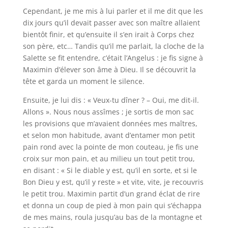
Cependant, je me mis à lui parler et il me dit que les
dix jours qu’il devait passer avec son maître allaient
bientôt finir, et qu’ensuite il s’en irait à Corps chez
son père, etc… Tandis qu’il me parlait, la cloche de la
Salette se fit entendre, c’était l’Angelus : je fis signe à
Maximin d’élever son âme à Dieu. Il se découvrit la
tête et garda un moment le silence.
Ensuite, je lui dis : « Veux-tu dîner ? – Oui, me dit-il.
Allons ». Nous nous assîmes ; je sortis de mon sac
les provisions que m’avaient données mes maîtres,
et selon mon habitude, avant d’entamer mon petit
pain rond avec la pointe de mon couteau, je fis une
croix sur mon pain, et au milieu un tout petit trou,
en disant : « Si le diable y est, qu’il en sorte, et si le
Bon Dieu y est, qu’il y reste » et vite, vite, je recouvris
le petit trou. Maximin partit d’un grand éclat de rire
et donna un coup de pied à mon pain qui s’échappa
de mes mains, roula jusqu’au bas de la montagne et