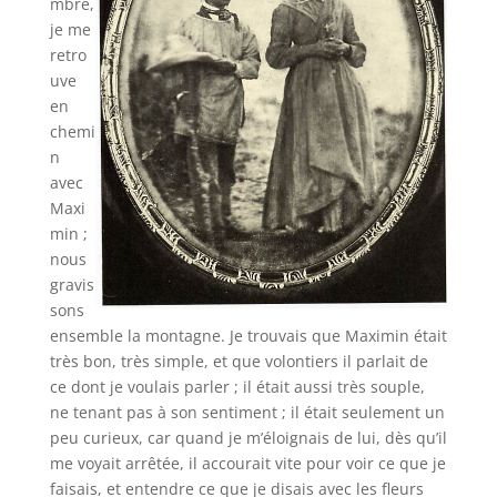
mbre,
je me
retro
uve
en
chemi
n
avec
Maxi
min ;
nous
gravis
sons
ensemble la montagne. Je trouvais que Maximin était
très bon, très simple, et que volontiers il parlait de
ce dont je voulais parler ; il était aussi très souple,
ne tenant pas à son sentiment ; il était seulement un
peu curieux, car quand je m’éloignais de lui, dès qu’il
me voyait arrêtée, il accourait vite pour voir ce que je
faisais, et entendre ce que je disais avec les fleurs