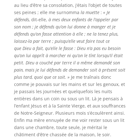
au lieu d’être sa consolation, j’étais l’objet de toutes
ses peines ; elle me surnomma
la muette
:
« Je
défends,
dit-elle,
à mes deux enfants de l’appeler par
son nom ; je défends qu’on lui donne à manger et je
défends qu’on fasse attention à elle ; ne la tenez plus,
laissez-la par terre ; puisqu’elle veut faire tout ce
que Dieu a fait, qu’elle le fasse : Dieu n’a pas eu besoin
qu’on lui apprît à marcher ni qu’on le tînt lorsqu’il était
petit. Dieu a couché par terre il a même demandé son
pain, mais je lui défends de demander soit à présent soit
plus
tard, quoi que ce soit. »
Je me traînais donc
comme je pouvais sur les mains et sur les genoux, et
je passais les journées et quelquefois les nuits
entières dans un coin ou sous un lit. Là je pensais à
l’enfant Jésus et à la Sainte Vierge, et aux souffrances
de Notre-Seigneur. Plusieurs mois s’écoulèrent ainsi.
Enfin ma mère ennuyée de me voir rester sous un lit
dans une chambre, toute seule, je méritai le
châtiment d’être chassée de la maison, le soir.