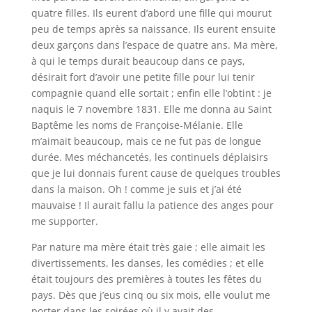
quatre filles. Ils eurent d’abord une fille qui mourut
peu de temps après sa naissance. Ils eurent ensuite
deux garçons dans l’espace de quatre ans. Ma mère,
à qui le temps durait beaucoup dans ce pays,
désirait fort d’avoir une petite fille pour lui tenir
compagnie quand elle sortait ; enfin elle l’obtint : je
naquis le 7 novembre 1831. Elle me donna au Saint
Baptême les noms de Françoise-Mélanie. Elle
m’aimait beaucoup, mais ce ne fut pas de longue
durée. Mes méchancetés, les continuels déplaisirs
que je lui donnais furent cause de quelques troubles
dans la maison. Oh ! comme je suis et j’ai été
mauvaise ! Il aurait fallu la patience des anges pour
me supporter.
Par nature ma mère était très gaie ; elle aimait les
divertissements, les danses, les comédies ; et elle
était toujours des premières à toutes les fêtes du
pays. Dès que j’eus cinq ou six mois, elle voulut me
porter dans les soirées où il y avait des