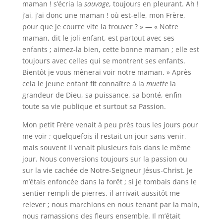
maman ! s’écria la
sauvage
, toujours en pleurant. Ah !
j’ai, j’ai donc une maman ! où est-elle, mon Frère,
pour que je courre vite la trouver ? » — « Notre
maman, dit le joli enfant, est partout avec ses
enfants ; aimez-la bien, cette bonne maman ; elle est
toujours avec celles qui se montrent ses enfants.
Bientôt je vous mènerai voir notre maman. » Après
cela le jeune enfant fit connaître à la
muette
la
grandeur de Dieu, sa puissance, sa bonté, enfin
toute sa vie publique et surtout sa Passion.
Mon petit Frère venait à peu près tous les jours pour
me voir ; quelquefois il restait un jour sans venir,
mais souvent il venait plusieurs fois dans le même
jour. Nous conversions toujours sur la passion ou
sur la vie cachée de Notre-Seigneur Jésus-Christ. Je
m’étais enfoncée dans la forêt ; si je tombais dans le
sentier rempli de pierres, il arrivait aussitôt me
relever ; nous marchions en nous tenant par la main,
nous ramassions des fleurs ensemble. Il m’était