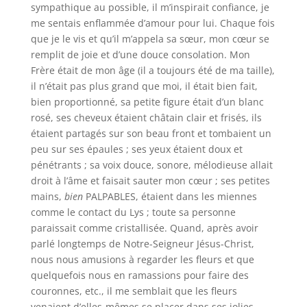
sympathique au possible, il m’inspirait confiance, je
me sentais enflammée d’amour pour lui. Chaque fois
que je le vis et qu’il m’appela sa sœur, mon cœur se
remplit de joie et d’une douce consolation. Mon
Frère était de mon âge (il a toujours été de ma taille),
il n’était pas plus grand que moi, il était bien fait,
bien proportionné, sa petite figure était d’un blanc
rosé, ses cheveux étaient châtain clair et frisés, ils
étaient partagés sur son beau front et tombaient un
peu sur ses épaules ; ses yeux étaient doux et
pénétrants ; sa voix douce, sonore, mélodieuse allait
droit à l’âme et faisait sauter mon cœur ; ses petites
mains,
bien
PALPABLES, étaient dans les miennes
comme le contact du Lys ; toute sa personne
paraissait comme cristallisée. Quand, après avoir
parlé longtemps de Notre-Seigneur Jésus-Christ,
nous nous amusions à regarder les fleurs et que
quelquefois nous en ramassions pour faire des
couronnes, etc., il me semblait que les fleurs
venaient d’elles-mêmes se placer dans ses jolies