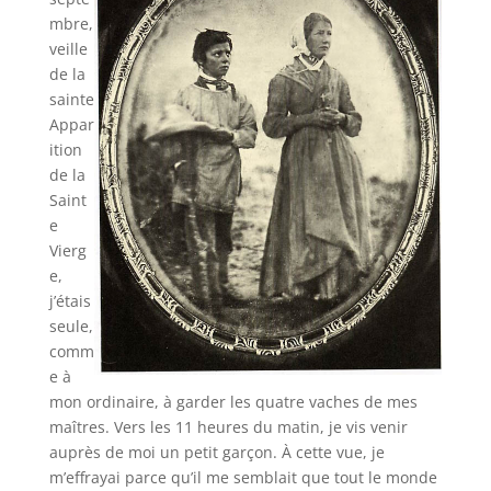
mbre,
veille
de la
sainte
Appar
ition
de la
Saint
e
Vierg
e,
j’étais
seule,
comm
e à
mon ordinaire, à garder les quatre vaches de mes
maîtres. Vers les 11 heures du matin, je vis venir
auprès de moi un petit garçon. À cette vue, je
m’effrayai parce qu’il me semblait que tout le monde