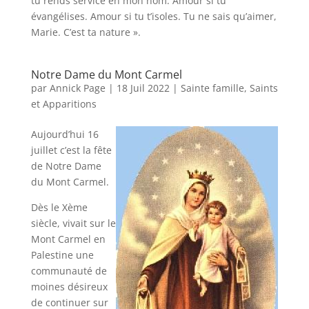
tu rends service en mon nom. Amour si tu
évangélises. Amour si tu t’isoles. Tu ne sais qu’aimer,
Marie. C’est ta nature ».
Notre Dame du Mont Carmel
par
Annick Page
|
18 Juil 2022
|
Sainte famille, Saints
et Apparitions
Aujourd’hui 16
juillet c’est la fête
de Notre Dame
du Mont Carmel.
Dès le Xème
siècle, vivait sur le
Mont Carmel en
Palestine une
communauté de
moines désireux
de continuer sur