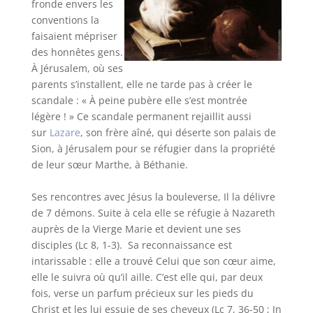
fronde envers les
conventions la
faisaient mépriser
des honnêtes gens.
À Jérusalem, où ses
parents s’installent, elle ne tarde pas à créer le
scandale : « À peine pubère elle s’est montrée
légère ! » Ce scandale permanent rejaillit aussi
sur
Lazare
, son frère aîné, qui déserte son palais de
Sion, à Jérusalem pour se réfugier dans la propriété
de leur sœur Marthe, à Béthanie.
Ses rencontres avec Jésus la bouleverse, Il la délivre
de 7 démons. Suite à cela elle se réfugie à Nazareth
auprès de la Vierge Marie et devient une ses
disciples (Lc 8, 1-3). Sa reconnaissance est
intarissable : elle a trouvé Celui que son cœur aime,
elle le suivra où qu’il aille. C’est elle qui, par deux
fois, verse un parfum précieux sur les pieds du
Christ et les lui essuie de ses cheveux (Lc 7, 36-50 ; Jn