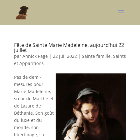
Fête de Sainte Marie Madeleine, aujourd’hui 22
juillet
par
Annick Page
|
22 Juil 2022
|
Sainte famille, Saints
et Apparitions
Pas de demi-
mesures pour
Marie-Madeleine,
sœur de Marthe et
de Lazare de
Béthanie. Son goût
du luxe et du
monde, son
libertinage, sa