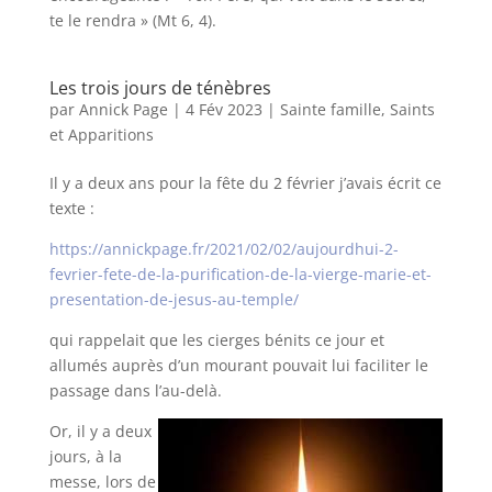
te le rendra » (Mt 6, 4).
Les trois jours de ténèbres
par
Annick Page
|
4 Fév 2023
|
Sainte famille, Saints
et Apparitions
Il y a deux ans pour la fête du 2 février j’avais écrit ce
texte :
https://annickpage.fr/2021/02/02/aujourdhui-2-
fevrier-fete-de-la-purification-de-la-vierge-marie-et-
presentation-de-jesus-au-temple/
qui rappelait que les cierges bénits ce jour et
allumés auprès d’un mourant pouvait lui faciliter le
passage dans l’au-delà.
Or, il y a deux
jours, à la
messe, lors de