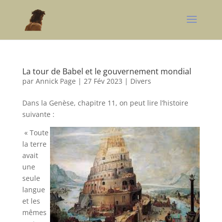
La tour de Babel et le gouvernement mondial
par
Annick Page
|
27 Fév 2023
|
Divers
Dans la Genèse, chapitre 11, on peut lire l’histoire
suivante :
« Toute
la terre
avait
une
seule
langue
et les
mêmes