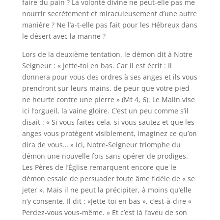
faire du pain ? La volonté divine ne peut-elle pas me
nourrir secrètement et miraculeusement d’une autre
manière ? Ne l’a-t-elle pas fait pour les Hébreux dans
le désert avec la manne ?
Lors de la deuxième tentation, le démon dit à Notre
Seigneur : « Jette-toi en bas. Car il est écrit : Il
donnera pour vous des ordres à ses anges et ils vous
prendront sur leurs mains, de peur que votre pied
ne heurte contre une pierre » (Mt 4, 6). Le Malin vise
ici l’orgueil, la vaine gloire. C’est un peu comme s’il
disait : « Si vous faites cela, si vous sautez et que les
anges vous protègent visiblement, imaginez ce qu’on
dira de vous… » Ici, Notre-Seigneur triomphe du
démon une nouvelle fois sans opérer de prodiges.
Les Pères de l’Église remarquent encore que le
démon essaie de persuader toute âme fidèle de « se
jeter ». Mais il ne peut la précipiter, à moins qu’elle
n’y consente. Il dit : «Jette-toi en bas », c’est-à-dire «
Perdez-vous vous-même. » Et c’est là l’aveu de son