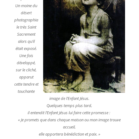
Un moine du
désert
photographia
le très Saint
Sacrement
alors qu’il
était exposé.
Une fois
développé,
sur le cliché,
apparut
cette tendre et
touchante
image de l’Enfant Jésus.
Quelques temps plus tard,
il
entendit l’Enfant Jésus lui faire cette promesse :
« Je promets que dans chaque maison ou mon image trouve
accueil,
elle apportera bénédiction et paix. »