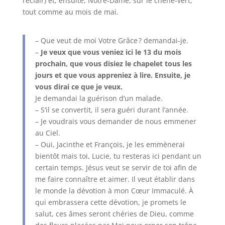
l’éclair) et, ensuite, Notre-Dame, sur le chêne-vert,
tout comme au mois de mai.
– Que veut de moi Votre Grâce ? demandai-je.
–
Je veux que vous veniez ici le 13 du mois
prochain, que vous disiez le chapelet tous les
jours et que vous appreniez à lire. Ensuite, je
vous dirai ce que je veux.
Je demandai la guérison d’un malade.
– S’il se convertit, il sera guéri durant l’année.
– Je voudrais vous demander de nous emmener
au Ciel.
– Oui, Jacinthe et François, je les emmènerai
bientôt mais toi, Lucie, tu resteras ici pendant un
certain temps. Jésus veut se servir de toi afin de
me faire connaître et aimer. Il veut établir dans
le monde la dévotion à mon Cœur Immaculé. À
qui embrassera cette dévotion, je promets le
salut, ces âmes seront chéries de Dieu, comme