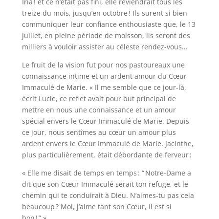
Iria ! et ce n’était pas fini, elle reviendrait tous les
treize du mois, jusqu’en octobre ! Ils surent si bien
communiquer leur confiance enthousiaste que, le 13
juillet, en pleine période de moisson, ils seront des
milliers à vouloir assister au céleste rendez-vous…
Le fruit de la vision fut pour nos pastoureaux une
connaissance intime et un ardent amour du Cœur
Immaculé de Marie. « Il me semble que ce jour-là,
écrit Lucie, ce reflet avait pour but principal de
mettre en nous une connaissance et un amour
spécial envers le Cœur Immaculé de Marie. Depuis
ce jour, nous sentîmes au cœur un amour plus
ardent envers le Cœur Immaculé de Marie. Jacinthe,
plus particulièrement, était débordante de ferveur :
« Elle me disait de temps en temps : “ Notre-Dame a
dit que son Cœur Immaculé serait ton refuge, et le
chemin qui te conduirait à Dieu. N’aimes-tu pas cela
beaucoup ? Moi, j’aime tant son Cœur, Il est si
bon ! ” »