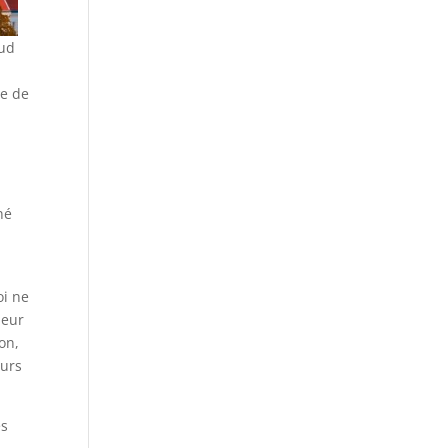
sud
ne de
né
oi ne
leur
on,
ours
es