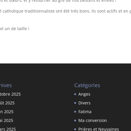
s et sœurs, et y retourner au gré de nos besoins et envies !
catholique traditionnaliste ont été très bons, ils sont actifs et en 
t un de taille !
hives
Catégories
tobre 2025
Anges
ût 2025
Divers
in 2025
Fatima
i 2025
Ma conversion
rs 2025
Prières et Neuvaines