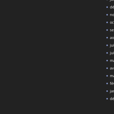
dé
no
oc
se
ao
ju
ju
ma
av
ma
fé
ja
dé