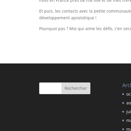
mois en France près de ma fille et de mes frère
Et puis, les contacts avec la petite communauté 
développement apostolique !
Pourquoi pas ? Moi qui aime les défis, c’en serai
Arc
oc
ao
ju
ma
ma