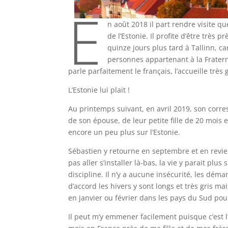
E
n août 2018 il part rendre visite q
de l’Estonie. Il profite d’être très 
quinze jours plus tard à Tallinn, car
personnes appartenant à la Fraternit
parle parfaitement le français, l’accueille très
L’Estonie lui plait !
Au printemps suivant, en avril 2019, son cor
de son épouse, de leur petite fille de 20 mois 
encore un peu plus sur l’Estonie.
Sébastien y retourne en septembre et en revie
pas aller s’installer là-bas, la vie y parait pl
discipline. Il n’y a aucune insécurité, les déma
d’accord les hivers y sont longs et très gris 
en janvier ou février dans les pays du Sud pou
Il peut m’y emmener facilement puisque c’est l