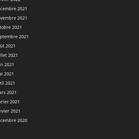
cembre 2021
vembre 2021
tobre 2021
ptembre 2021
ût 2021
illet 2021
in 2021
i 2021
ril 2021
rs 2021
vrier 2021
nvier 2021
cembre 2020