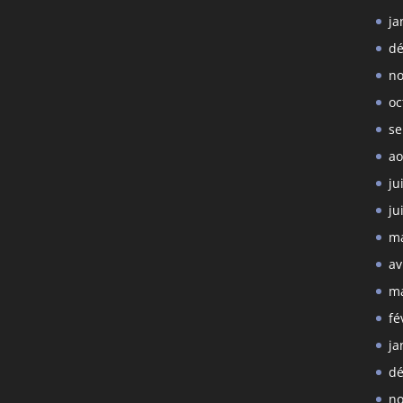
ja
dé
no
oc
se
ao
ju
ju
ma
av
ma
fé
ja
dé
no