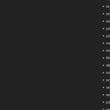
oc
se
ao
ju
ju
ma
ma
fé
dé
no
oc
se
ao
ju
ja