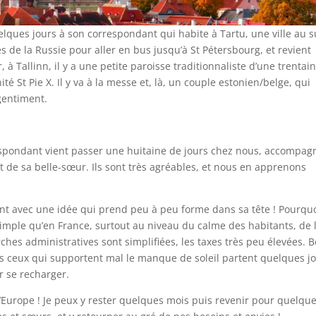
uelques jours à son correspondant qui habite à Tartu, une ville au 
près de la Russie pour aller en bus jusqu’à St Pétersbourg, et revient
, à Tallinn, il y a une petite paroisse traditionnaliste d’une trentai
é St Pie X. Il y va à la messe et, là, un couple estonien/belge, qui
 gentiment.
respondant vient passer une huitaine de jours chez nous, accompag
et de sa belle-sœur. Ils sont très agréables, et nous en apprenons
nt avec une idée qui prend peu à peu forme dans sa tête ! Pourqu
us simple qu’en France, surtout au niveau du calme des habitants, de 
rches administratives sont simplifiées, les taxes très peu élevées. B
mais ceux qui supportent mal le manque de soleil partent quelques j
r se recharger.
’Europe ! Je peux y rester quelques mois puis revenir pour quelqu