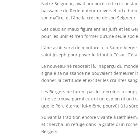
Notre-Seigneur, avait annoncé cette circonstan
naissance du Rédempteur universel. « Le bœuf,
son maître, et l’âne la crèche de son Seigneur.
Ces deux animaux figuraient les Juifs et les Ge
pour les unir et n’en former qu’une seule socié
L’âne avait servi de monture à la Sainte-Vierg
saint Joseph pour payer le tribut à César. C’éta
Le nouveau-né reposait là, inaperçu du monde 
signalé sa naissance ne pouvaient demeurer lo
donner la certitude et exciter les craintes san
Les Bergers ne furent pas les derniers à soupç
il ne se trouva parmi eux ni un espion ni un tra
que le Père éternel lui-même pourvût à la sûret
Suivant la tradition encore vivante à Bethléem
et chercha un refuge dans la grotte d’un rocher
Bergers.