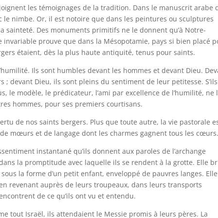
 joignent les témoignages de la tradition. Dans le manuscrit arabe 
 le nimbe. Or, il est notoire que dans les peintures ou sculptures
e la sainteté. Des monuments primitifs ne le donnent qu’à Notre-
le invariable prouve que dans la Mésopotamie, pays si bien placé 
rgers étaient, dès la plus haute antiquité, tenus pour saints.
 l’humilité. Ils sont humbles devant les hommes et devant Dieu. De
; devant Dieu, ils sont pleins du sentiment de leur petitesse. S’ils
us, le modèle, le prédicateur, l’ami par excellence de l’humilité, ne 
autres hommes, pour ses premiers courtisans.
 vertu de nos saints bergers. Plus que toute autre, la vie pastorale e
 de mœurs et de langage dont les charmes gagnent tous les cœurs
assentiment instantané qu’ils donnent aux paroles de l’archange
 dans la promptitude avec laquelle ils se rendent à la grotte. Elle br
sous la forme d’un petit enfant, enveloppé de pauvres langes. Elle
, en revenant auprès de leurs troupeaux, dans leurs transports
rencontrent de ce qu’ils ont vu et entendu.
e tout Israël, ils attendaient le Messie promis à leurs pères. La