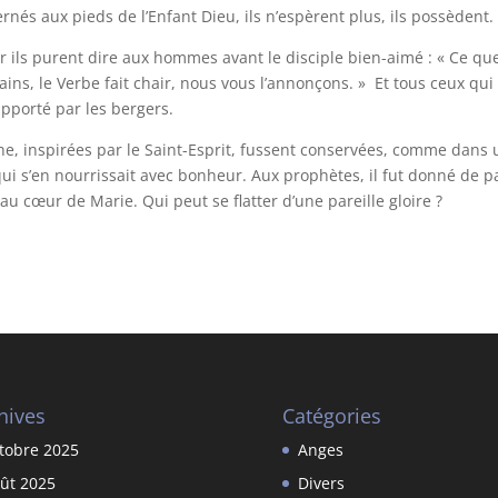
rnés aux pieds de l’Enfant Dieu, ils n’espèrent plus, ils possèdent.
 car ils purent dire aux hommes avant le disciple bien-aimé : « Ce qu
ns, le Verbe fait chair, nous vous l’annonçons. » Et tous ceux qui 
apporté par les bergers.
èche, inspirées par le Saint-Esprit, fussent conservées, comme dans
qui s’en nourrissait avec bonheur. Aux prophètes, il fut donné de p
u cœur de Marie. Qui peut se flatter d’une pareille gloire ?
hives
Catégories
tobre 2025
Anges
ût 2025
Divers