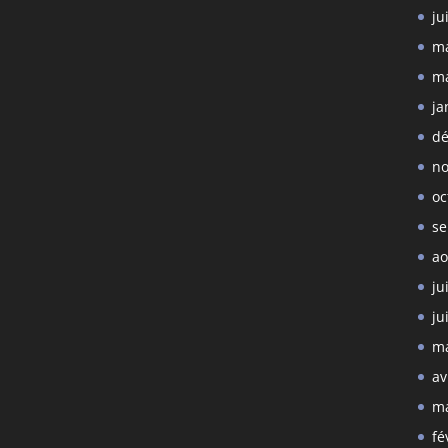
ju
ma
ma
ja
dé
no
oc
se
ao
ju
ju
ma
av
ma
fé