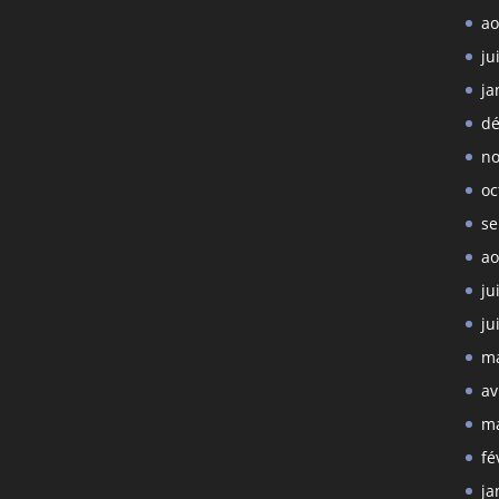
ao
ju
ja
dé
no
oc
se
ao
ju
ju
ma
av
ma
fé
ja