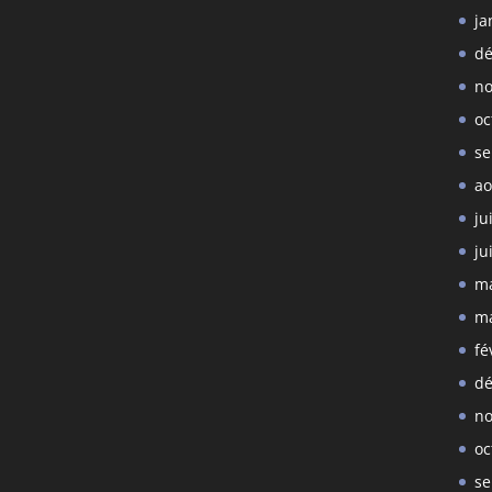
ja
dé
no
oc
se
ao
ju
ju
ma
ma
fé
dé
no
oc
se