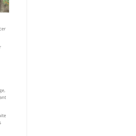
cer
r
ge,
dant
aite
s