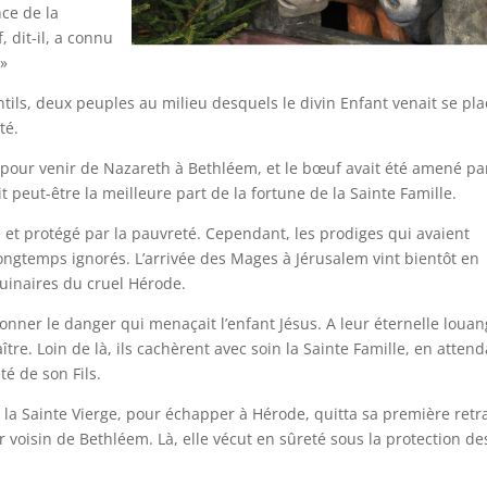
ce de la
 dit-il, a connu
 »
ntils, deux peuples au milieu desquels le divin Enfant venait se pla
té.
e pour venir de Nazareth à Bethléem, et le bœuf avait été amené pa
it peut-être la meilleure part de la fortune de la Sainte Famille.
et protégé par la pauvreté. Cependant, les prodiges qui avaient
ngtemps ignorés. L’arrivée des Mages à Jérusalem vint bientôt en
guinaires du cruel Hérode.
onner le danger qui menaçait l’enfant Jésus. A leur éternelle louan
ître. Loin de là, ils cachèrent avec soin la Sainte Famille, en atten
é de son Fils.
, la Sainte Vierge, pour échapper à Hérode, quitta sa première retr
 voisin de Bethléem. Là, elle vécut en sûreté sous la protection de