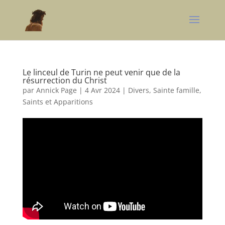
Le linceul de Turin ne peut venir que de la
résurrection du Christ
par
Annick Page
|
4 Avr 2024
|
Divers
,
Sainte famille,
Saints et Apparitions