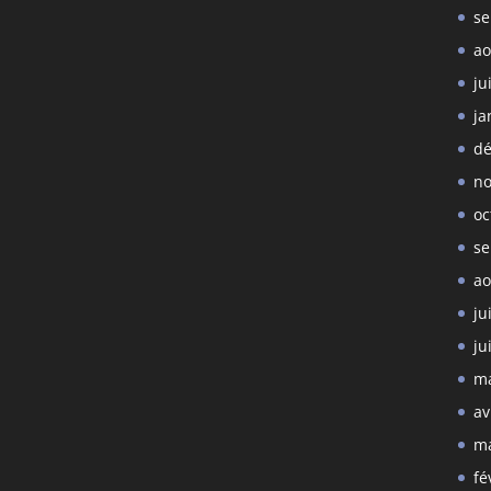
se
ao
ju
ja
dé
no
oc
se
ao
ju
ju
ma
av
ma
fé