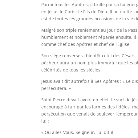
Parmi tous les Apôtres, il brille par sa foi éne
en Jésus le Christ le Fils de Dieu. Il ne quitte j
est de toutes les grandes occasions de la vie d
Malgré son triple reniement au jour de la Passi
humblement et noblement réparée ensuite, il 
comme chef des Apôtres et chef de l’Église.
Son siège renversera bientôt celui des Césars,
pêcheur aura un nom plus immortel que les p
célébrités de tous les siècles.
Jésus avait dit autrefois à Ses Apôtres : « Le d
persécutera. »
Saint Pierre devait avoir, en effet, le sort de J
encouragé à fuir par les larmes des fidèles, m
persécution que venait de soulever l’empereur 
lui :
« Où allez-Vous, Seigneur, Lui dit-il.