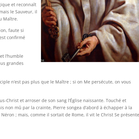
rgique et reconnaît
amais le Sauveur, il
u Maître.
on, faute si
est confirmé
 et l’humble
lus grandes
isciple n’est pas plus que le Maître ; si on Me persécute, on vous
ésus-Christ et arroser de son sang l’Église naissante. Touché et
ais non mû par la crainte, Pierre songea d’abord à échapper à la
Néron ; mais, comme il sortait de Rome, il vit le Christ Se présente