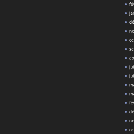
fé
ja
dé
no
oc
se
ao
ju
ju
ma
ma
fé
dé
no
oc