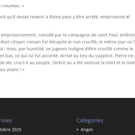
de nouveau. »
rit qu’il devait revenir à Rome pour y être arrêté, emprisonné et
ong emprisonnement, consolé par la compagnie de saint Paul, enfer
était citoyen romain fut décapité et non crucifié, le même jour où 
ix ; mais, par humilité, se jugeant indigne d’être crucifié comme le
 en bas, ce qui lui fut accordé. Arrivé au lieu du supplice, Pierre ne
e de vie, cria-t-il au peuple, l’arbre où a été vaincue la mort et le m
eu vivant ! »
hives
Catégories
tobre 2025
Anges