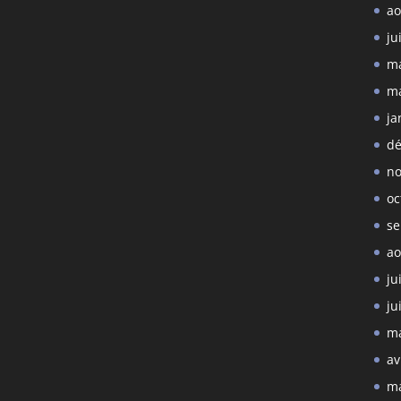
ao
ju
ma
ma
ja
dé
no
oc
se
ao
ju
ju
ma
av
ma