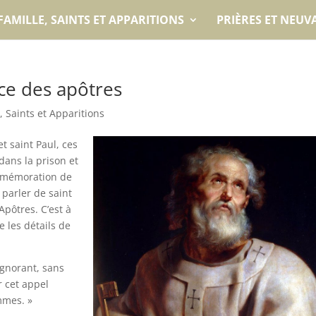
FAMILLE, SAINTS ET APPARITIONS
PRIÈRES ET NEUV
nce des apôtres
, Saints et Apparitions
et saint Paul, ces
dans la prison et
commémoration de
 parler de saint
pôtres. C’est à
e les détails de
ignorant, sans
r cet appel
ommes. »