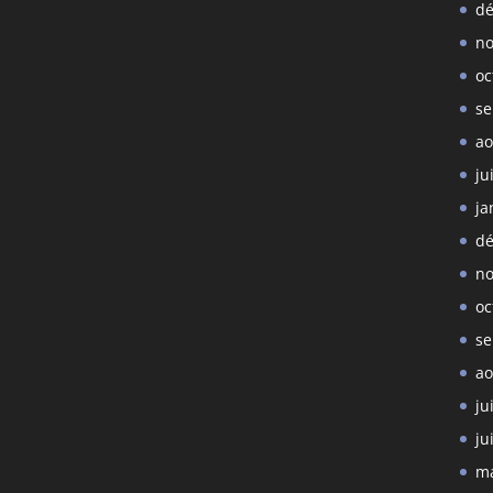
dé
no
oc
se
ao
ju
ja
dé
no
oc
se
ao
ju
ju
ma