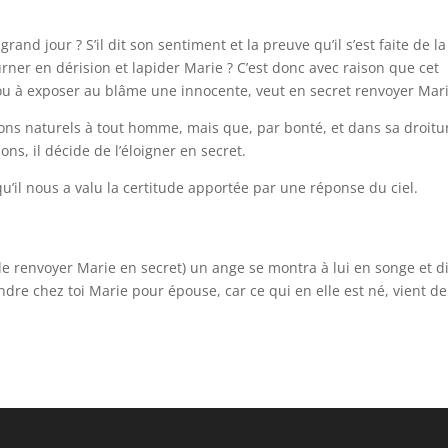
and jour ? S’il dit son sentiment et la preuve qu’il s’est faite de la
urner en dérision et lapider Marie ? C’est donc avec raison que cet
ou à exposer au blâme une innocente, veut en secret renvoyer Mari
ns naturels à tout homme, mais que, par bonté, et dans sa droitur
ons, il décide de l’éloigner en secret.
u’il nous a valu la certitude apportée par une réponse du ciel.
 de renvoyer Marie en secret) un ange se montra à lui en songe et di
endre chez toi Marie pour épouse, car ce qui en elle est né, vient de