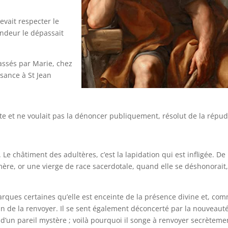
devait respecter le
andeur le dépassait
passés par Marie, chez
ssance à St Jean
te et ne voulait pas la dénoncer publiquement, résolut de la répud
i. Le châtiment des adultères, c’est la lapidation qui est infligée. De
mère, or une vierge de race sacerdotale, quand elle se déshonorait
rques certaines qu’elle est enceinte de la présence divine et, com
in de la renvoyer. Il se sent également déconcerté par la nouveaut
 d’un pareil mystère ; voilà pourquoi il songe à renvoyer secrèteme