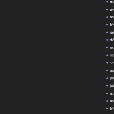
ma
av
ma
fé
ja
dé
no
oc
se
ao
ju
ju
ma
ma
fé