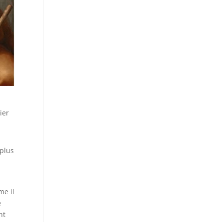
ier
 plus
,
me il
é
nt