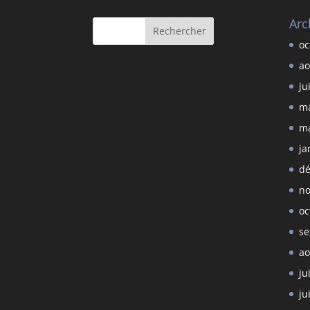
Arc
oc
ao
ju
ma
ma
ja
dé
no
oc
se
ao
ju
ju