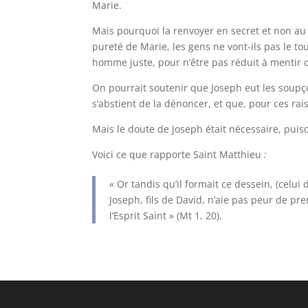
Marie.
Mais pourquoi la renvoyer en secret et non au gr
pureté de Marie, les gens ne vont-ils pas le to
homme juste, pour n’être pas réduit à mentir 
On pourrait soutenir que Joseph eut les soupço
s’abstient de la dénoncer, et que, pour ces rais
Mais le doute de Joseph était nécessaire, puisq
Voici ce que rapporte Saint Matthieu
:
« Or tandis qu’il formait ce dessein, (celui
Joseph, fils de David, n’aie pas peur de pr
l’Esprit Saint » (Mt 1, 20).