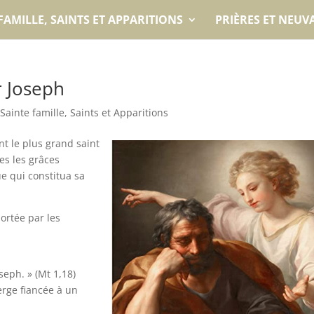
FAMILLE, SAINTS ET APPARITIONS
PRIÈRES ET NEUV
 Joseph
,
Sainte famille, Saints et Apparitions
t le plus grand saint
es les grâces
e qui constitua sa
ortée par les
seph. » (Mt 1,18)
erge fiancée à un