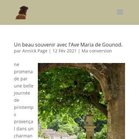
Un beau souvenir avec l’Ave Maria de Gounod.
par
Annick Page
|
12 Fév 2021
|
Ma conversion
ne
promena
de par
une belle
journée
de
printemp
s
provença
l dans un
charman