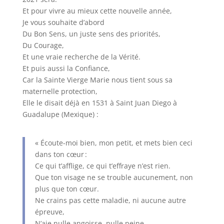
Et pour vivre au mieux cette nouvelle année,
Je vous souhaite d’abord
Du Bon Sens, un juste sens des priorités,
Du Courage,
Et une vraie recherche de la Vérité.
Et puis aussi la Confiance,
Car la Sainte Vierge Marie nous tient sous sa
maternelle protection,
Elle le disait déjà en 1531 à Saint Juan Diego à
Guadalupe (Mexique) :
« Écoute-moi bien, mon petit, et mets bien ceci
dans ton cœur :
Ce qui t’afflige, ce qui t’effraye n’est rien.
Que ton visage ne se trouble aucunement, non
plus que ton cœur.
Ne crains pas cette maladie, ni aucune autre
épreuve,
N’aie nulle angoisse, nulle peine.