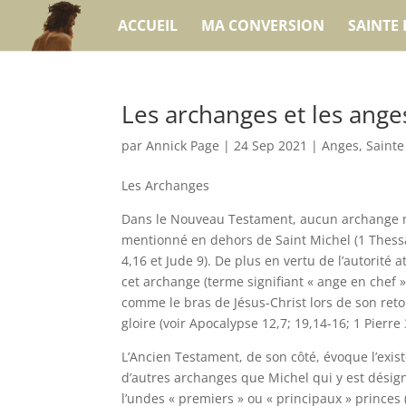
ACCUEIL
MA CONVERSION
SAINTE 
Les archanges et les ange
par
Annick Page
|
24 Sep 2021
|
Anges
,
Sainte
Les Archanges
Dans le Nouveau Testament, aucun archange n
mentionné en dehors de Saint Michel (1 Thess
4,16 et Jude 9). De plus en vertu de l’autorité a
cet archange (terme signifiant « ange en chef »)
comme le bras de Jésus-Christ lors de son reto
gloire (voir Apocalypse 12,7; 19,14-16; 1 Pierre
L’Ancien Testament, de son côté, évoque l’exis
d’autres archanges que Michel qui y est dés
l’undes « premiers » ou « principaux » princes 