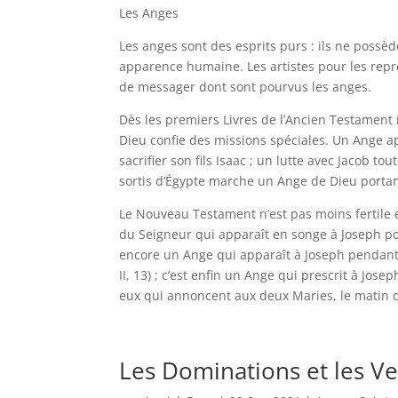
Les Anges
Les anges sont des esprits purs : ils ne possè
apparence humaine. Les artistes pour les représ
de messager dont sont pourvus les anges.
Dès les premiers Livres de l’Ancien Testament 
Dieu confie des missions spéciales. Un Ange ap
sacrifier son fils Isaac ; un lutte avec Jacob to
sortis d’Égypte marche un Ange de Dieu portan
Le Nouveau Testament n’est pas moins fertile 
du Seigneur qui apparaît en songe à Joseph pour
encore un Ange qui apparaît à Joseph pendant s
II, 13) ; c’est enfin un Ange qui prescrit à Josep
eux qui annoncent aux deux Maries, le matin de 
Les Dominations et les Ver