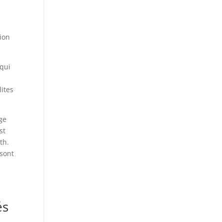
sion
 qui
lites
ge
st
th.
 sont
és