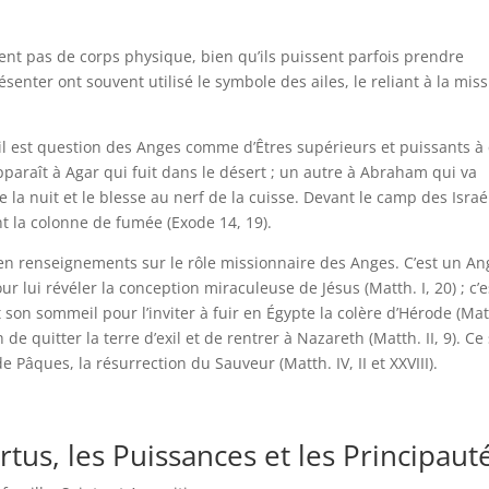
dent pas de corps physique, bien qu’ils puissent parfois prendre
enter ont souvent utilisé le symbole des ailes, le reliant à la mis
il est question des Anges comme d’Êtres supérieurs et puissants à
paraît à Agar qui fuit dans le désert ; un autre à Abraham qui va
ute la nuit et le blesse au nerf de la cuisse. Devant le camp des Israé
t la colonne de fumée (Exode 14, 19).
en renseignements sur le rôle missionnaire des Anges. C’est un An
 lui révéler la conception miraculeuse de Jésus (Matth. I, 20) ; c’e
on sommeil pour l’inviter à fuir en Égypte la colère d’Hérode (Mat
h de quitter la terre d’exil et de rentrer à Nazareth (Matth. II, 9). Ce
Pâques, la résurrection du Sauveur (Matth. IV, II et XXVIII).
tus, les Puissances et les Principaut