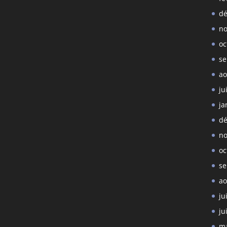
dé
no
oc
se
ao
ju
ja
dé
no
oc
se
ao
ju
ju
ma