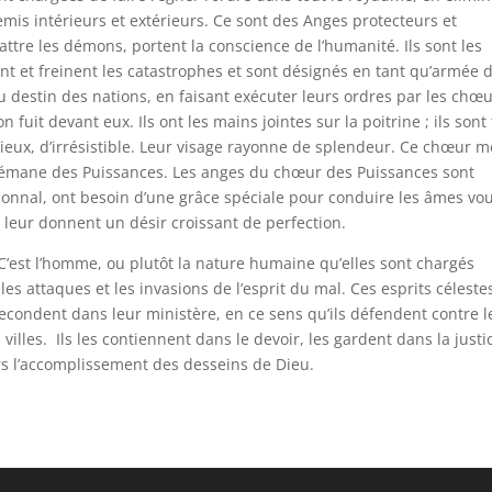
mis intérieurs et extérieurs. Ce sont des Anges protecteurs et
battre les démons, portent la conscience de l’humanité. Ils sont les
nt et freinent les catastrophes et sont désignés en tant qu’armée 
au destin des nations, en faisant exécuter leurs ordres par les chœ
fuit devant eux. Ils ont les mains jointes sur la poitrine ; ils sont 
ieux, d’irrésistible. Leur visage rayonne de splendeur. Ce chœur m
i émane des Puissances. Les anges du chœur des Puissances sont
sionnal, ont besoin d’une grâce spéciale pour conduire les âmes vo
t leur donnent un désir croissant de perfection.
C’est l’homme, ou plutôt la nature humaine qu’elles sont chargés
s attaques et les invasions de l’esprit du mal. Ces esprits céleste
secondent dans leur ministère, en ce sens qu’ils défendent contre l
villes. Ils les contiennent dans le devoir, les gardent dans la justi
vers l’accomplissement des desseins de Dieu.