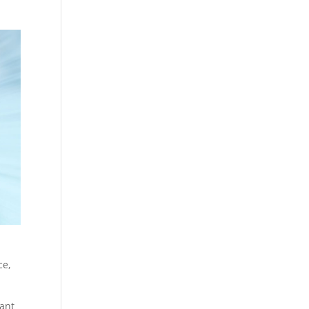
ce,
nant