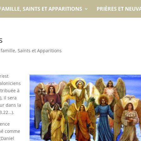
FAMILLE, SAINTS ET APPARITIONS
PRIÈRES ET NEUV
s
 famille, Saints et Apparitions
’est
aloniciens
ttribuée à
, il sera
ur dans la
 3,22…).
tence
igné comme
(Daniel