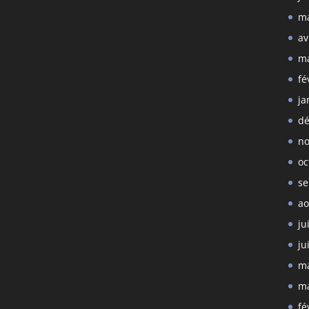
ma
av
ma
fé
ja
dé
no
oc
se
ao
ju
ju
ma
ma
fé