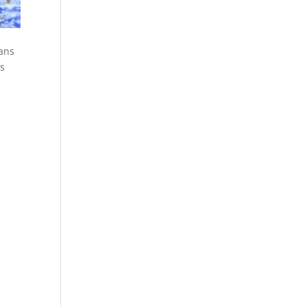
dans
es
.