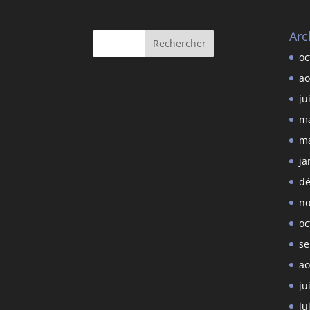
Arc
oc
ao
ju
ma
ma
ja
dé
no
oc
se
ao
ju
ju