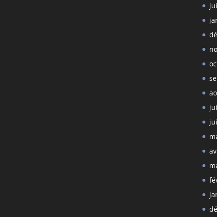
ju
ja
dé
no
oc
se
ao
ju
ju
ma
av
ma
fé
ja
dé