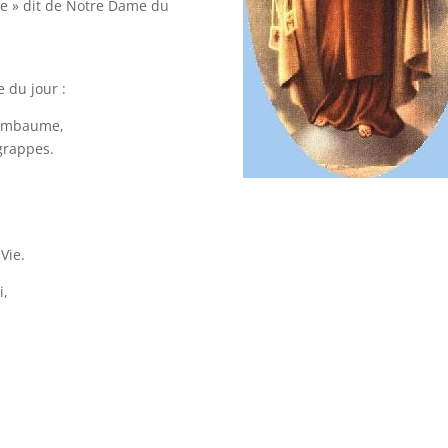
ire » dit de Notre Dame du
e du jour :
m embaume,
 grappes.
Vie.
i,