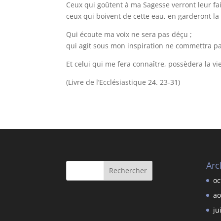
Ceux qui goûtent à ma Sagesse verront leur fa
ceux qui boivent de cette eau, en garderont la 
Qui écoute ma voix ne sera pas déçu ;
qui agit sous mon inspiration ne commettra pa
Et celui qui me fera connaître, possèdera la vie
(Livre de l’Ecclésiastique 24. 23-31)
Arc
oc
ao
ju