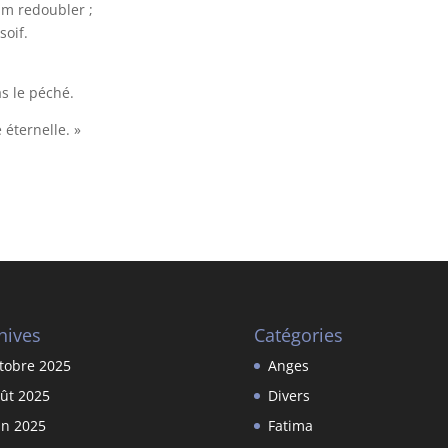
im redoubler ;
soif.
s le péché.
 éternelle. »
hives
Catégories
tobre 2025
Anges
ût 2025
Divers
in 2025
Fatima