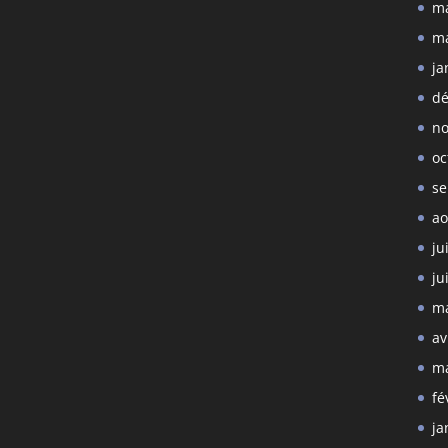
ma
ma
ja
dé
no
oc
se
ao
ju
ju
ma
av
ma
fé
ja