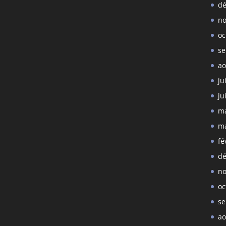
dé
no
oc
se
ao
ju
ju
ma
ma
fé
dé
no
oc
se
ao