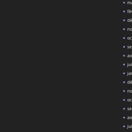
ma
fé
dé
no
oc
se
ao
ju
ja
dé
no
oc
se
ao
ju