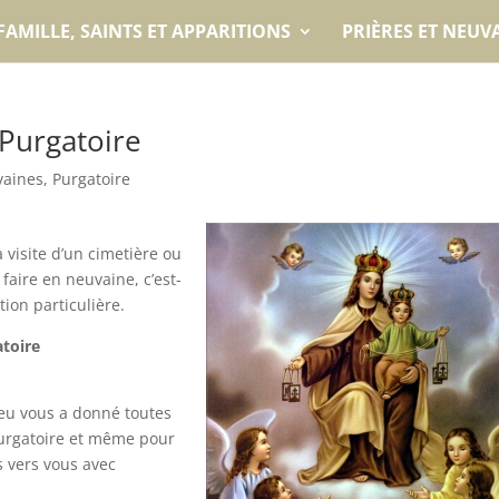
FAMILLE, SAINTS ET APPARITIONS
PRIÈRES ET NEUV
 Purgatoire
vaines
,
Purgatoire
la visite d’un cimetière ou
à faire en neuvaine, c’est-
ion particulière.
toire
ieu vous a donné toutes
purgatoire et même pour
s vers vous avec