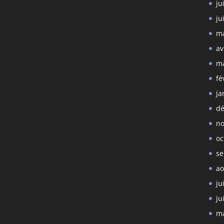
ju
ju
ma
av
ma
fé
ja
dé
no
oc
se
ao
ju
ju
ma