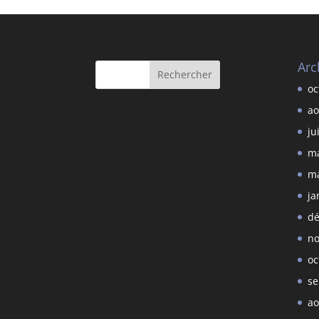
Arc
oc
ao
ju
ma
ma
ja
dé
no
oc
se
ao