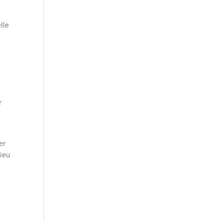
lle
r
er
lieu