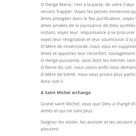
O Vierge Marie, c’est á la porte, de votre Cœu
venons frapper. Voyez les peines immenses q
âmes plongées dans le feu purificateur, voyez
âmes privées de la jouissance de Dieu qu’elles
instant, voyez leur impuissance á se procure
voyez leur résignation et leur soumission á la j
O Mère de miséricorde, nous vous en supplions
âmes et apportez-leur réconfort, soulagement 
O Vierge puissante, vous dont les mérites son
O Reine du ciel, nous osons enfin vous demande
O Mère de bonté, nous vous prions plus partic
Ainsi soit-il
A Saint Michel archange
Grand saint Michel, vous que Dieu a chargé d’in
aimés et qui ne sont plus.
Daignez les visiter, les assister et les secouri
pleurent.