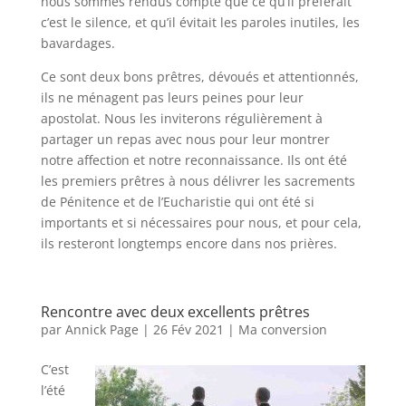
nous sommes rendus compte que ce qu’il préférait
c’est le silence, et qu’il évitait les paroles inutiles, les
bavardages.
Ce sont deux bons prêtres, dévoués et attentionnés,
ils ne ménagent pas leurs peines pour leur
apostolat. Nous les inviterons régulièrement à
partager un repas avec nous pour leur montrer
notre affection et notre reconnaissance. Ils ont été
les premiers prêtres à nous délivrer les sacrements
de Pénitence et de l’Eucharistie qui ont été si
importants et si nécessaires pour nous, et pour cela,
ils resteront longtemps encore dans nos prières.
Rencontre avec deux excellents prêtres
par
Annick Page
|
26 Fév 2021
|
Ma conversion
C’est
l’été