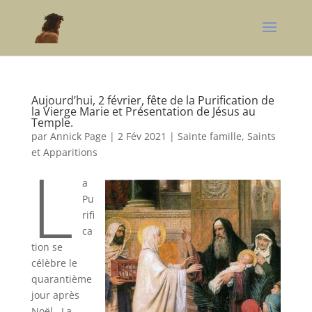
Aujourd’hui, 2 février, fête de la Purification de
la Vierge Marie et Présentation de Jésus au
Temple.
par
Annick Page
|
2 Fév 2021
|
Sainte famille, Saints
et Apparitions
L
a
Pu
rifi
ca
tion se
célèbre le
quarantième
jour après
Noël. La