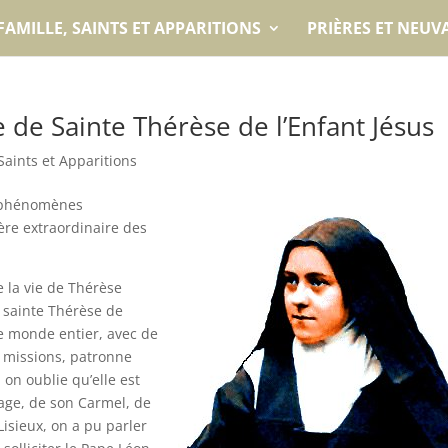
FAMILLE, SAINTS ET APPARITIONS
PRIÈRES ET NEUV
e de Sainte Thérèse de l’Enfant Jésus
 Saints et Apparitions
s phénomènes
ière extraordinaire des
 la vie de Thérèse
e sainte Thérèse de
le monde entier, avec de
s missions, patronne
 on oublie qu’elle est
age, de son Carmel, de
Lisieux, on a pu parler