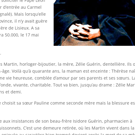
 solliciter le Pape Léon
r d’entrée au Carmel
ignalé). Mais lorsqu’elle
ince, il n’y avait guère
re de Lisieux. A sa
ra 50.000, le 17 mai
.
 Martin, horloger-bijoutier, la mère, Zélie Guérin, dentellière. Ils 
-âge. Voilà qu’à quarante ans, la maman est enceinte : Thérèse naî
e a une vie heureuse, comblée d’amour par ses parents et ses sœurs. L
ofonde, vivante, charitable. Tout va bien, jusqu’au drame : Zélie Mar
ns et demi.
Elle choisit sa sœur Pauline comme seconde mère mais la blessure es
de aux insistances de son beau-frère Isidore Guérin, pharmacien à
 Buissonnets. C’est une demeure retirée, où les Martin vivent dans la
fille enjouée au caractère bien trempé devient après la mort de sa m