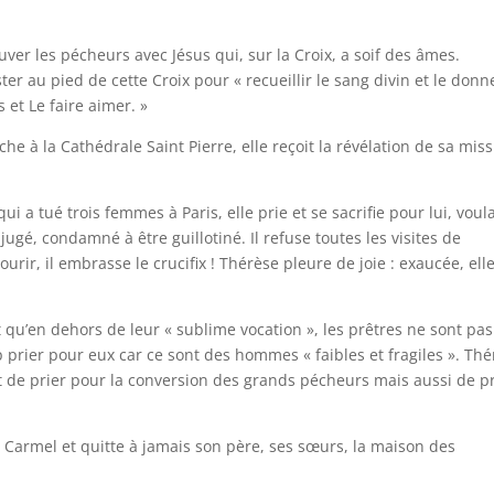
auver les pécheurs avec Jésus qui, sur la Croix, a soif des âmes.
er au pied de cette Croix pour « recueillir le sang divin et le donn
s et Le faire aimer. »
he à la Cathédrale Saint Pierre, elle reçoit la révélation de sa miss
ui a tué trois femmes à Paris, elle prie et se sacrifie pour lui, voul
t jugé, condamné à être guillotiné. Il refuse toutes les visites de
ir, il embrasse le crucifix ! Thérèse pleure de joie : exaucée, elle
t qu’en dehors de leur « sublime vocation », les prêtres ne sont pas
up prier pour eux car ce sont des hommes « faibles et fragiles ». Th
 de prier pour la conversion des grands pécheurs mais aussi de pr
au Carmel et quitte à jamais son père, ses sœurs, la maison des