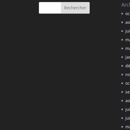
Arc
oc
ao
ju
ma
ma
ja
dé
no
oc
se
ao
ju
ju
ma