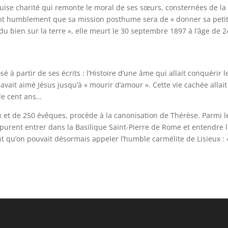
uise charité qui remonte le moral de ses sœurs, consternées de la 
ant humblement que sa mission posthume sera de « donner sa peti
 du bien sur la terre », elle meurt le 30 septembre 1897 à l’âge de 2
 à partir de ses écrits : l’Histoire d’une âme qui allait conquérir l
vait aimé Jésus jusqu’à « mourir d’amour ». Cette vie cachée allait
 de cent ans…
x et de 250 évêques, procède à la canonisation de Thérèse. Parmi l
purent entrer dans la Basilique Saint-Pierre de Rome et entendre 
t qu’on pouvait désormais appeler l’humble carmélite de Lisieux : 