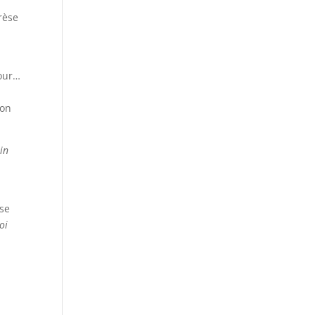
rèse
mour…
mon
in
ose
oi