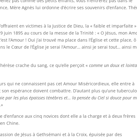
venez pas comme des petits enfants, vous n’entrerez pas dans le
ance, Mère Agnès lui ordonne d’écrire ses souvenirs d’enfance. Thé
offraient en victimes à la Justice de Dieu, la « faible et imparfaite »
 9 juin 1895 au cours de la messe de la Trinité : « O Jésus, mon A
’est l’Amour ! Oui j’ai trouvé ma place dans l’Église et cette place, ô
s le Cœur de l’Église je serai l’Amour… ainsi je serai tout… ainsi 
Thérèse crache du sang, ce qu’elle perçoit «
comme un doux et lointa
urs qui ne connaissent pas cet Amour Miséricordieux, elle entre à
t son espérance doivent combattre. D’autant plus qu’une tubercul
e par les plus épaisses ténèbres et… la pensée du Ciel si douce pour m
…»
ie d’enfance aux cinq novices dont elle a la charge et à deux frères
 en Chine.
Passion de Jésus à Gethsémani et à la Croix, épuisée par des