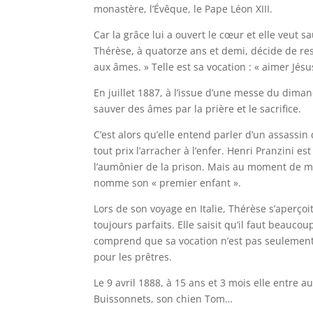
monastère, l’Évêque, le Pape Léon XIII.
Car la grâce lui a ouvert le cœur et elle veut s
Thérèse, à quatorze ans et demi, décide de rest
aux âmes. » Telle est sa vocation : « aimer Jésu
En juillet 1887, à l’issue d’une messe du dimanc
sauver des âmes par la prière et le sacrifice.
C’est alors qu’elle entend parler d’un assassin q
tout prix l’arracher à l’enfer. Henri Pranzini es
l’aumônier de la prison. Mais au moment de mour
nomme son « premier enfant ».
Lors de son voyage en Italie, Thérèse s’aperçoi
toujours parfaits. Elle saisit qu’il faut beauco
comprend que sa vocation n’est pas seulement
pour les prêtres.
Le 9 avril 1888, à 15 ans et 3 mois elle entre 
Buissonnets, son chien Tom…