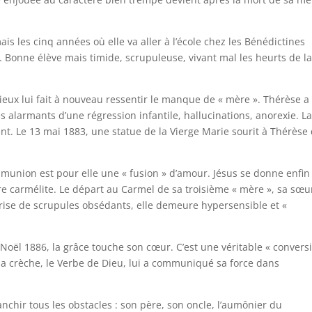
 les cinq années où elle va aller à l’école chez les Bénédictines
 ». Bonne élève mais timide, scrupuleuse, vivant mal les heurts de la
eux lui fait à nouveau ressentir le manque de « mère ». Thérèse a
alarmants d’une régression infantile, hallucinations, anorexie. L
nt. Le 13 mai 1883, une statue de la Vierge Marie sourit à Thérèse
mmunion est pour elle une « fusion » d’amour. Jésus se donne enfin
être carmélite. Le départ au Carmel de sa troisième « mère », sa sœu
 crise de scrupules obsédants, elle demeure hypersensible et «
e Noël 1886, la grâce touche son cœur. C’est une véritable « convers
la crèche, le Verbe de Dieu, lui a communiqué sa force dans
anchir tous les obstacles : son père, son oncle, l’aumônier du