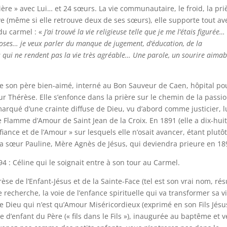
ière » avec Lui… et 24 sœurs. La vie communautaire, le froid, la pri
ve (même si elle retrouve deux de ses sœurs), elle supporte tout av
 du carmel : «
J’ai trouvé la vie religieuse telle que je me l’étais figurée
roses… je veux parler du manque de jugement, d’éducation, de la
es qui ne rendent pas la vie très agréable… Une parole, un sourire aimab
de son père bien-aimé, interné au Bon Sauveur de Caen, hôpital po
Thérèse. Elle s’enfonce dans la prière sur le chemin de la passi
marqué d’une crainte diffuse de Dieu, vu d’abord comme justicier, l
ve Flamme d’Amour de Saint Jean de la Croix. En 1891 (elle a dix-hui
nfiance et de l’Amour » sur lesquels elle n’osait avancer, étant plutô
 sœur Pauline, Mère Agnès de Jésus, qui deviendra prieure en 18
4 : Céline qui le soignait entre à son tour au Carmel.
èse de l’Enfant-Jésus et de la Sainte-Face (tel est son vrai nom, r
recherche, la voie de l’enfance spirituelle qui va transformer sa vi
 de Dieu qui n’est qu’Amour Miséricordieux (exprimé en son Fils Jésu
ie d’enfant du Père (« fils dans le Fils »), inaugurée au baptême et 