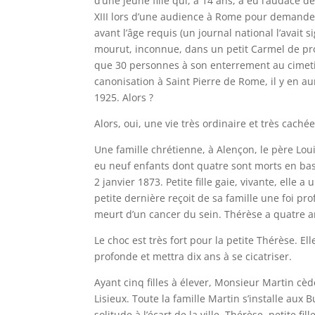
d’une jeune fille qui, à 14 ans, a eu l’audace de
XIII lors d’une audience à Rome pour demande
avant l’âge requis (un journal national l’avait s
mourut, inconnue, dans un petit Carmel de prov
que 30 personnes à son enterrement au cimetiè
canonisation à Saint Pierre de Rome, il y en au
1925. Alors ?
Alors, oui, une vie très ordinaire et très cachée
Une famille chrétienne, à Alençon, le père Louis
eu neuf enfants dont quatre sont morts en bas
2 janvier 1873. Petite fille gaie, vivante, ell
petite dernière reçoit de sa famille une foi pr
meurt d’un cancer du sein. Thérèse a quatre a
Le choc est très fort pour la petite Thérèse. 
profonde et mettra dix ans à se cicatriser.
Ayant cinq filles à élever, Monsieur Martin cè
Lisieux. Toute la famille Martin s’installe aux
solitude à l’écart de la ville. Thérèse, petite 