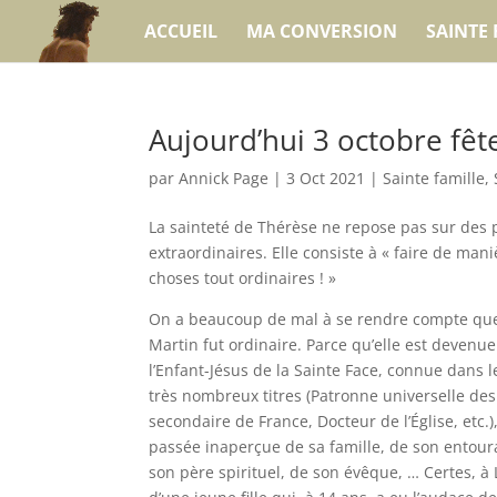
ACCUEIL
MA CONVERSION
SAINTE 
Aujourd’hui 3 octobre fêt
par
Annick Page
|
3 Oct 2021
|
Sainte famille,
La sainteté de Thérèse ne repose pas sur de
extraordinaires. Elle consiste à « faire de man
choses tout ordinaires ! »
On a beaucoup de mal à se rendre compte que
Martin fut ordinaire. Parce qu’elle est devenu
l’Enfant-Jésus de la Sainte Face, connue dans 
très nombreux titres (Patronne universelle de
secondaire de France, Docteur de l’Église, etc.),
passée inaperçue de sa famille, de son entour
son père spirituel, de son évêque, … Certes, à 