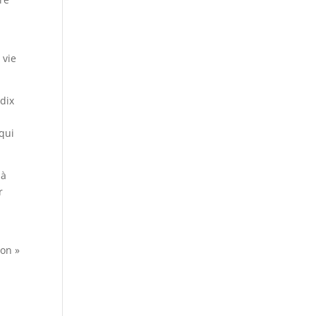
 vie
 dix
a
 qui
 à
r
ion »