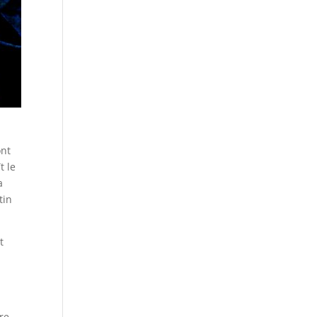
ont
t le
a
tin
t
ère