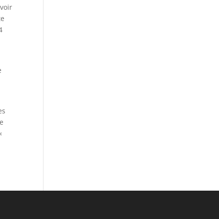
voir
te
4
e
es
le
«