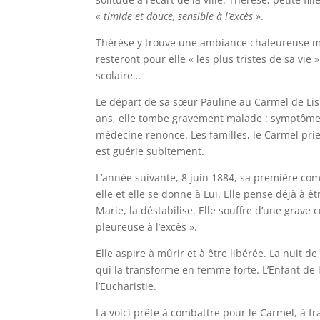
«
timide et douce, sensible à l’excès
».
Thérèse y trouve une ambiance chaleureuse mais
resteront pour elle « les plus tristes de sa vie
scolaire…
Le départ de sa sœur Pauline au Carmel de Lisi
ans, elle tombe gravement malade : symptômes 
médecine renonce. Les familles, le Carmel prie
est guérie subitement.
L’année suivante, 8 juin 1884, sa première co
elle et elle se donne à Lui. Elle pense déjà à 
Marie, la déstabilise. Elle souffre d’une grave
pleureuse à l’excès ».
Elle aspire à mûrir et à être libérée. La nuit d
qui la transforme en femme forte. L’Enfant de 
l’Eucharistie.
La voici prête à combattre pour le Carmel, à fr