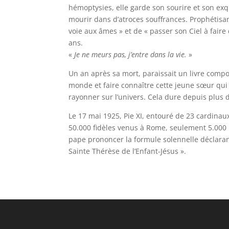
hémoptysies, elle garde son sourire et son exq
mourir dans d’atroces souffrances. Prophétis
voie aux âmes » et de « passer son Ciel à faire
ans.
«
Je ne meurs pas, j’entre dans la vie.
»
Un an après sa mort, paraissait un livre composé
monde et faire connaître cette jeune sœur qui a
rayonner sur l’univers. Cela dure depuis plus
Le 17 mai 1925, Pie XI, entouré de 23 cardinau
50.000 fidèles venus à Rome, seulement 5.000 
pape prononcer la formule solennelle déclaran
Sainte Thérèse de l’Enfant-Jésus ».