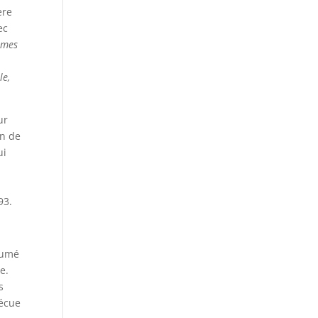
ère
ec
… mes
le,
ur
on de
ui
t
t
93.
ésumé
e.
s
vécue