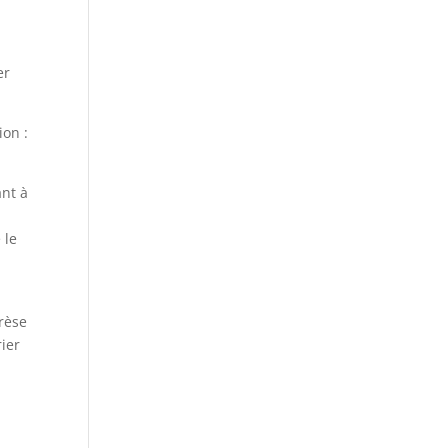
er
ion :
ant à
 le
érèse
ier