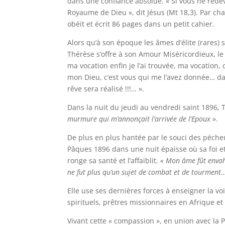
dans une confiance absolue. « Si vous ne rede
Royaume de Dieu », dit Jésus (Mt 18,3). Par ch
obéit et écrit 86 pages dans un petit cahier.
Alors qu’à son époque les âmes d’élite (rares) s’
Thérèse s’offre à son Amour Miséricordieux, le
ma vocation enfin je l’ai trouvée, ma vocation, c
mon Dieu, c’est vous qui me l’avez donnée… dan
rêve sera réalisé !!!… ».
Dans la nuit du jeudi au vendredi saint 1896, 
murmure qui m’annonçait l’arrivée de l’Epoux
».
De plus en plus hantée par le souci des péche
Pâques 1896 dans une nuit épaisse où sa foi e
ronge sa santé et l’affaiblit.
« Mon âme fût envahi
ne fut plus qu’un sujet de combat et de tourment
Elle use ses dernières forces à enseigner la vo
spirituels, prêtres missionnaires en Afrique et
Vivant cette « compassion », en union avec la 