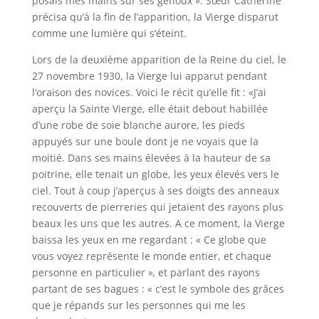
posais mes mains sur ses genoux ». Sœur Catherine
précisa qu’à la fin de l’apparition, la Vierge disparut
comme une lumière qui s’éteint.
Lors de la deuxième apparition de la Reine du ciel, le
27 novembre 1930, la Vierge lui apparut pendant
l’oraison des novices. Voici le récit qu’elle fit : «J’ai
aperçu la Sainte Vierge, elle était debout habillée
d’une robe de soie blanche aurore, les pieds
appuyés sur une boule dont je ne voyais que la
moitié. Dans ses mains élevées à la hauteur de sa
poitrine, elle tenait un globe, les yeux élevés vers le
ciel. Tout à coup j’aperçus à ses doigts des anneaux
recouverts de pierreries qui jetaient des rayons plus
beaux les uns que les autres. A ce moment, la Vierge
baissa les yeux en me regardant : « Ce globe que
vous voyez représente le monde entier, et chaque
personne en particulier »
,
et parlant des rayons
partant de ses bagues : « c’est le symbole des grâces
que je répands sur les personnes qui me les