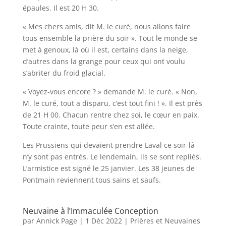
épaules. Il est 20 H 30.
« Mes chers amis, dit M. le curé, nous allons faire
tous ensemble la prière du soir ». Tout le monde se
met à genoux, là où il est, certains dans la neige,
d’autres dans la grange pour ceux qui ont voulu
s’abriter du froid glacial.
« Voyez-vous encore ? » demande M. le curé. « Non,
M. le curé, tout a disparu, c’est tout fini ! ». Il est près
de 21 H 00. Chacun rentre chez soi, le cœur en paix.
Toute crainte, toute peur s’en est allée.
Les Prussiens qui devaient prendre Laval ce soir-là
n’y sont pas entrés. Le lendemain, ils se sont repliés.
L’armistice est signé le 25 janvier. Les 38 jeunes de
Pontmain reviennent tous sains et saufs.
Neuvaine à l’Immaculée Conception
par
Annick Page
|
1 Déc 2022
|
Prières et Neuvaines