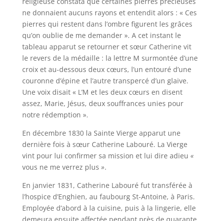
religieuse constata que certaines pierres précieuses
ne donnaient aucuns rayons et entendit alors : « Ces
pierres qui restent dans l’ombre figurent les grâces
qu’on oublie de me demander ». A cet instant le
tableau apparut se retourner et sœur Catherine vit
le revers de la médaille : la lettre M surmontée d’une
croix et au-dessous deux cœurs, l’un entouré d’une
couronne d’épine et l’autre transpercé d’un glaive.
Une voix disait « L’M et les deux cœurs en disent
assez, Marie, Jésus, deux souffrances unies pour
notre rédemption ».
En décembre 1830 la Sainte Vierge apparut une
dernière fois à sœur Catherine Labouré. La Vierge
vint pour lui confirmer sa mission et lui dire adieu
«
vous ne me verrez plus
»
.
En janvier 1831, Catherine Labouré fut transférée à
l’hospice d’Enghien, au faubourg St-Antoine, à Paris.
Employée d’abord à la cuisine, puis à la lingerie, elle
demeura ensuite affectée pendant près de quarante