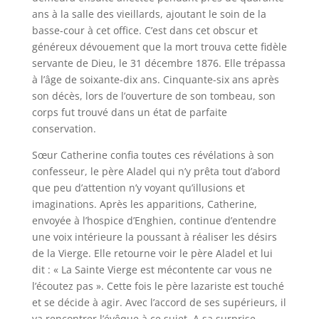
ans à la salle des vieillards, ajoutant le soin de la
basse-cour à cet office. C’est dans cet obscur et
généreux dévouement que la mort trouva cette fidèle
servante de Dieu, le 31 décembre 1876. Elle trépassa
à l’âge de soixante-dix ans. Cinquante-six ans après
son décès, lors de l’ouverture de son tombeau, son
corps fut trouvé dans un état de parfaite
conservation.
Sœur Catherine confia toutes ces révélations à son
confesseur, le père Aladel qui n’y prêta tout d’abord
que peu d’attention n’y voyant qu’illusions et
imaginations. Après les apparitions, Catherine,
envoyée à l’hospice d’Enghien, continue d’entendre
une voix intérieure la poussant à réaliser les désirs
de la Vierge. Elle retourne voir le père Aladel et lui
dit : « La Sainte Vierge est mécontente car vous ne
l’écoutez pas ». Cette fois le père lazariste est touché
et se décide à agir. Avec l’accord de ses supérieurs, il
va rencontrer l’évêque à ce sujet. A sa surprise