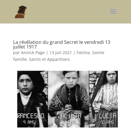
La révélation du grand Secret le vendredi 13
juillet 1917
par
Annick Page
|
13 Juil 2021
|
Fatima
,
Sainte
famille, Saints et Apparitions