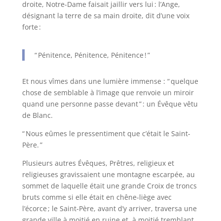
droite, Notre-Dame faisait jaillir vers lui : l’Ange,
désignant la terre de sa main droite, dit d’une voix
forte :
“ Pénitence, Pénitence, Pénitence ! ”
Et nous vîmes dans une lumière immense : “ quelque
chose de semblable à l’image que renvoie un miroir
quand une personne passe devant ” : un Évêque vêtu
de Blanc.
“ Nous eûmes le pressentiment que c’était le Saint-
Père. ”
Plusieurs autres Évêques, Prêtres, religieux et
religieuses gravissaient une montagne escarpée, au
sommet de laquelle était une grande Croix de troncs
bruts comme si elle était en chêne-liège avec
l’écorce ; le Saint-Père, avant d’y arriver, traversa une
grande ville à moitié en ruine et, à moitié tremblant,