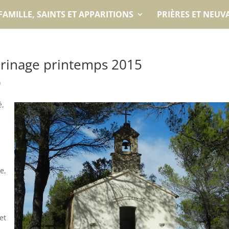
FAMILLE, SAINTS ET APPARITIONS
PRIÈRES ET NEUV
erinage printemps 2015
n
é,
e,
 et