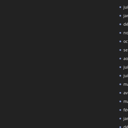
ju
ja
dé
no
oc
se
ao
ju
ju
ma
av
ma
fé
ja
dé