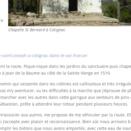
re
Chapelle St Bernard à Cotignac
-saint-joseph-a-cotignac-dans-le-var-france/
ent la route. Pique-nique dans les jardins du sanctuaire puis chape
u à Jean de la Baume au côté de la Sainte Vierge en 1519.
hemin qui serpente dans les collines est caillouteux et très irréguli
as m’y aventurer, vu les difficultés à la marche que j’éprouve de p
 marcher avec les autres dans cette garrigue aux senteurs de pins 
 Sébastien, prête à attendre leur retour pendant plusieurs heures.
m’associer aux autres, me propose de me véhiculer par la route. El
i j’accepte avec plaisir et reconnaissance. Bien sûr nous arrivons 
emplir les bidons que nous avons emportés, avec cette eau de sou