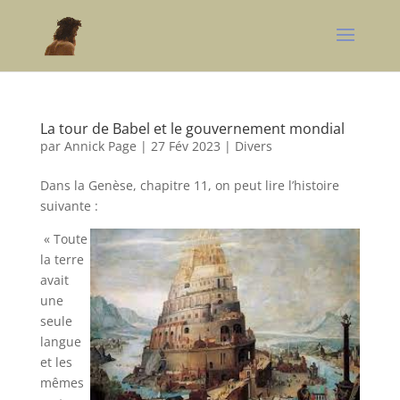
La tour de Babel et le gouvernement mondial
par
Annick Page
|
27 Fév 2023
|
Divers
Dans la Genèse, chapitre 11, on peut lire l’histoire
suivante :
« Toute
la terre
avait
une
seule
langue
et les
mêmes